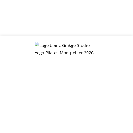
Bienvenue au Ginkgo 
Studio
Yoga et Pilates 
à Montpellier
REFUGE URBAIN DE QUARTIER, 
À 
TAILLE HUMAINE