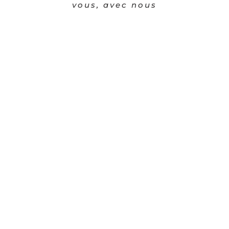
vous, avec nous
Yoga Iyengar
Restore-Yin Yoga
Vinyasa Yoga
Hatha Yoga